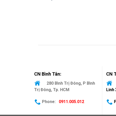
CN Bình Tân:
CN T
280 Bình Trị Đông, P Bình
Trị Đông, Tp. HCM
Linh
Phone
:
0911.005.012
P