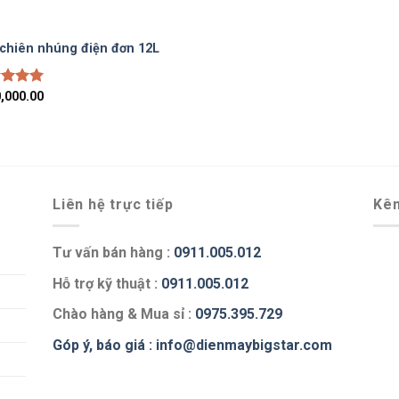
chiên nhúng điện đơn 12L
c xếp
,000.00
g
5.00
o
Liên hệ trực tiếp
Kên
Tư vấn bán hàng :
0911.005.012
Hỗ trợ kỹ thuật :
0911.005.012
Chào hàng & Mua sỉ :
0975.395.729
Góp ý, báo giá :
info@dienmaybigstar.com