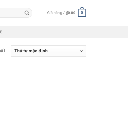
0
Giỏ hàng /
₫
0.00
HỆ
hất