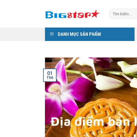
Skip
to
Tìm
kiếm:
content
DANH MỤC SẢN PHẨM
01
Th6