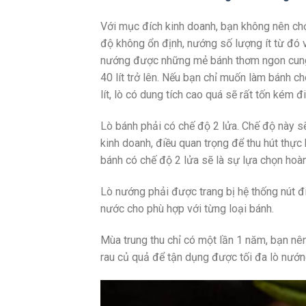
Với mục đích kinh doanh, bạn không nên chọ
độ không ổn định, nướng số lượng ít từ đó
nướng được những mẻ bánh thơm ngon cung c
40 lít trở lên. Nếu bạn chỉ muốn làm bánh ch
lít, lò có dung tích cao quá sẽ rất tốn kém đ
Lò bánh phải có chế độ 2 lửa. Chế độ này s
kinh doanh, điều quan trọng để thu hút thực
bánh có chế độ 2 lửa sẽ là sự lựa chọn hoà
Lò nướng phải được trang bị hệ thống nút đi
nước cho phù hợp với từng loại bánh.
Mùa trung thu chỉ có một lần 1 năm, bạn nên 
rau củ quả để tận dụng được tối đa lò nướ