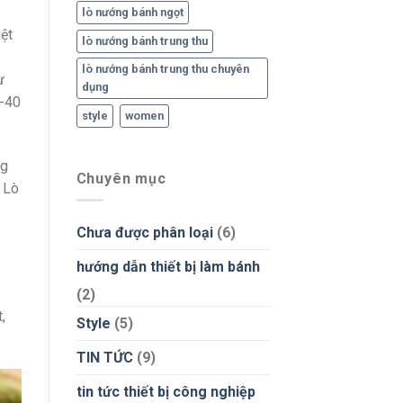
lò nướng bánh ngọt
ệt
lò nướng bánh trung thu
lò nướng bánh trung thu chuyên
ừ
dụng
0-40
style
women
ng
Chuyên mục
 Lò
Chưa được phân loại
(6)
hướng dẫn thiết bị làm bánh
(2)
,
Style
(5)
TIN TỨC
(9)
tin tức thiết bị công nghiệp