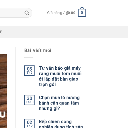
0
Giỏ hàng /
₫
0.00
HỆ
Bài viết mới
Tư vấn báo giá máy
05
Th2
rang muối tôm muối
ớt lắp đặt bàn giao
trọn gói
Chọn mua lò nướng
30
Th10
bánh cần quan tâm
những gì?
Bếp chiên công
02
Th7
nghiệp dung tích sản