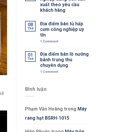
xuất theo yêu cầu
khách hàng
Địa điểm bán tủ hấp
08
Th6
cơm công nghiệp uy
tín
1
Comment
Địa điểm bán lò nướng
01
Th6
bánh trung thu
chuyên dụng
1
Comment
Bình luận
sẽ
Phạm Văn Hoàng
trong
Máy
rang hạt BSRH-1015
Hiệp Phước
trong
Máy trộn