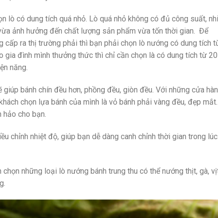
n lò có dung tích quá nhỏ. Lò quá nhỏ không có đủ công suất, nhi
 vừa ảnh hưởng đến chất lượng sản phẩm vừa tốn thời gian. Để
ấp ra thị trường phải thì bạn phải chọn lò nướng có dung tích t
o gia đình mình thưởng thức thì chỉ cần chọn là có dung tích từ 2
iện năng.
ẽ giúp bánh chín đều hơn, phồng đều, giòn đều. Với những cửa hà
 khách chọn lựa bánh của mình là vỏ bánh phải vàng đều, đẹp mắt.
n hảo cho bạn.
ều chỉnh nhiệt độ, giúp bạn dễ dàng canh chỉnh thời gian trong lúc
chọn những loại lò nướng bánh trung thu có thể nướng thịt, gà, vịt
ng.