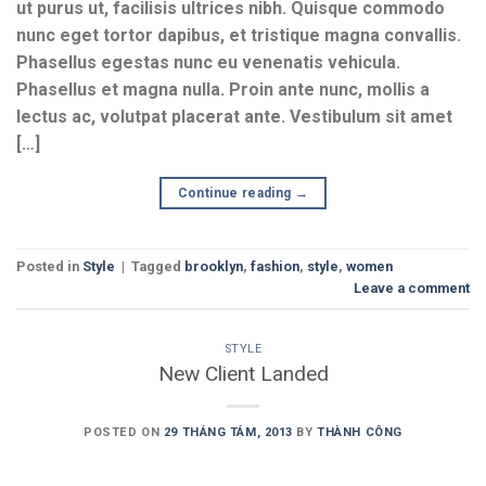
ut purus ut, facilisis ultrices nibh. Quisque commodo
nunc eget tortor dapibus, et tristique magna convallis.
Phasellus egestas nunc eu venenatis vehicula.
Phasellus et magna nulla. Proin ante nunc, mollis a
lectus ac, volutpat placerat ante. Vestibulum sit amet
[…]
Continue reading
→
Posted in
Style
|
Tagged
brooklyn
,
fashion
,
style
,
women
Leave a comment
STYLE
New Client Landed
POSTED ON
29 THÁNG TÁM, 2013
BY
THÀNH CÔNG