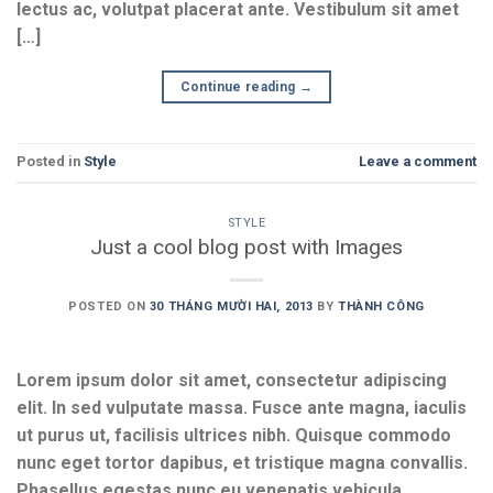
lectus ac, volutpat placerat ante. Vestibulum sit amet
[…]
Continue reading
→
Posted in
Style
Leave a comment
STYLE
Just a cool blog post with Images
POSTED ON
30 THÁNG MƯỜI HAI, 2013
BY
THÀNH CÔNG
Lorem ipsum dolor sit amet, consectetur adipiscing
elit. In sed vulputate massa. Fusce ante magna, iaculis
ut purus ut, facilisis ultrices nibh. Quisque commodo
nunc eget tortor dapibus, et tristique magna convallis.
Phasellus egestas nunc eu venenatis vehicula.