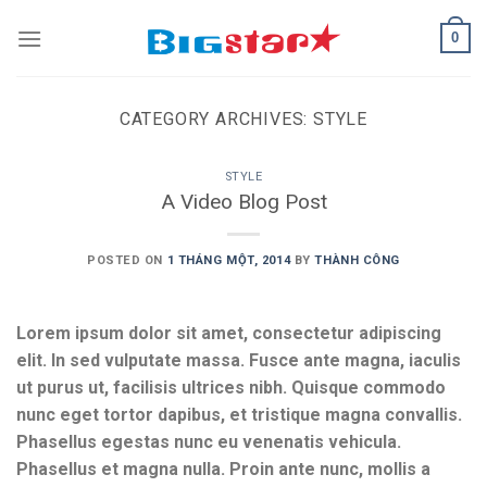
Skip
0
to
content
CATEGORY ARCHIVES:
STYLE
STYLE
A Video Blog Post
POSTED ON
1 THÁNG MỘT, 2014
BY
THÀNH CÔNG
Lorem ipsum dolor sit amet, consectetur adipiscing
elit. In sed vulputate massa. Fusce ante magna, iaculis
ut purus ut, facilisis ultrices nibh. Quisque commodo
nunc eget tortor dapibus, et tristique magna convallis.
Phasellus egestas nunc eu venenatis vehicula.
Phasellus et magna nulla. Proin ante nunc, mollis a