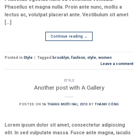
Phasellus et magna nulla. Proin ante nunc, mollis a
lectus ac, volutpat placerat ante. Vestibulum sit amet
[…]
Continue reading
→
Posted in
Style
|
Tagged
brooklyn
,
fashion
,
style
,
women
Leave a comment
STYLE
Another post with A Gallery
POSTED ON
16 THÁNG MƯỜI HAI, 2013
BY
THÀNH CÔNG
Lorem ipsum dolor sit amet, consectetur adipiscing
elit. In sed vulputate massa. Fusce ante magna, iaculis